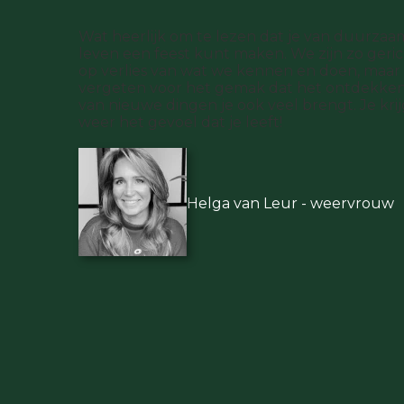
Wat heerlijk om te lezen dat je van duurzaa
leven een feest kunt maken. We zijn zo geri
op verlies van wat we kennen en doen, maar
vergeten voor het gemak dat het ontdekke
van nieuwe dingen je ook veel brengt. Je krij
weer het gevoel dat je leeft!
Helga van Leur - weervrouw