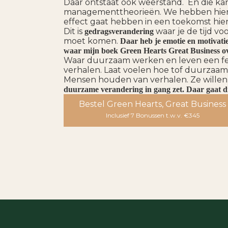
Daar ontstaat ook weerstand. En die k
managementtheorieën. We hebben hier 
effect gaat hebben in een toekomst hie
Dit is
waar je de tijd v
gedragsverandering
moet komen.
Daar heb je emotie en motivatie
waar mijn boek Green Hearts Great Business ov
Waar duurzaam werken en leven een fee
verhalen. Laat voelen hoe tof duurzaam 
Mensen houden van verhalen. Ze willen
duurzame verandering in gang zet. Daar gaat di
Bestel Green Hearts, Great Business
Inclusief 7 Bonussen t.w.v. €345