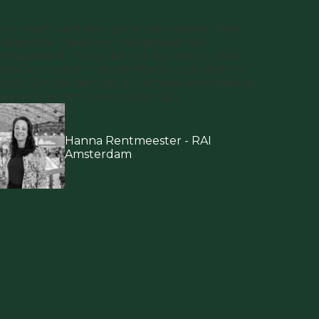
on heeft veel energie en een sterke drive
impact te maken op het gebied van
rzaamheid. Hoe jij dat ook kan doen, deelt
voortvarend en met een hoop positiviteit in
 boek. Ze laat zien dat duurzame verandering
pirerend en motiverend kan zijn.
Hanna Rentmeester - RAI
Amsterdam