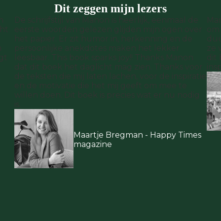
Dit zeggen mijn lezers
m
De schrijfstijl van Manon is heerlijk, eenmaal de
Man
cht
eerste woorden gelezen glijden mijn ogen over
om 
het papier. Er zit humor in, herkenning en de
duu
n
persoonlijke anekdotes maken het lekker
ze 
gt
leesbaar. This book sparks joy!! Thanks Manon
dit
dat dit boek het daglicht mag zien. Thanks voor
ins
de teksten die mij laten lachen, voor de inspiratie
en de motivatie die het mij geeft om mee te
willen doen. Dit boek is precies wat er nu nodig
is.
Maartje Bregman - Happy Times
magazine