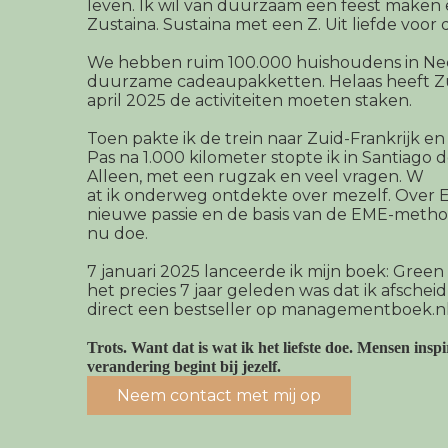
leven. Ik wil van duurzaam een feest maken e
Zustaina. Sustaina met een Z. Uit liefde voor 
We hebben ruim 100.000 huishoudens in Ne
duurzame cadeaupakketten. Helaas heeft Zu
april 2025 de activiteiten moeten staken.
Toen pakte ik de trein naar Zuid-Frankrijk en 
Pas na 1.000 kilometer stopte ik in Santiago 
Alleen, met een rugzak en veel vragen. W
at ik onderweg ontdekte over mezelf. Over E
nieuwe passie en de basis van de EME-method
nu doe.
7 januari 2025 lanceerde ik mijn boek: Green
het precies 7 jaar geleden was dat ik afsche
direct een bestseller op managementboek.nl
Trots. Want dat is wat ik het liefste doe. Mensen ins
verandering begint bij jezelf.
Neem contact met mij op