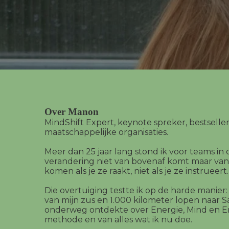
ezoeker.
Voorkeuren opslaan
Over Manon
MindShift Expert, keynote spreker, bestselle
maatschappelijke organisaties.
Meer dan 25 jaar lang stond ik voor teams in 
verandering niet van bovenaf komt maar van
komen als je ze raakt, niet als je ze instrueert.
Die overtuiging testte ik op de harde manier: 
van mijn zus en 1.000 kilometer lopen naar 
onderweg ontdekte over Energie, Mind en E
methode en van alles wat ik nu doe.